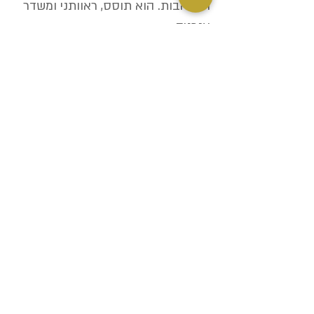
התלהבות. הוא תוסס, ראוותני ומשדר
אנרגיה.
ירוק
ירוק הוא צבע מרגיע, מרענן ושמרני.
הוא מסמל שלווה, טבע ובריאות. עושים
בו שימוש נרחב בשירותי בריאות, בנייה
ונדל"ן בשל הרלוונטיות שלו עם עסקים
בתחומים אלו.
הצבע הירוק קשור לטבע, איכות
סביבה, בריאות, מזל, התחדשות, נוער,
מרץ, אביב, נדיבות ופוריות.
שחור
מצביע תעוזה, העצמה, אלגנטיות
ותחכום.